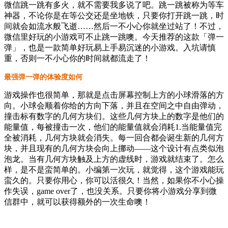
微信跳一跳有多火，就不需要我多说了吧。跳一跳被称为等车
神器，不论你是在等公交还是坐地铁，只要你打开跳一跳，时
间就会如流水般飞逝……然后一不小心你就坐过站了！不过，
微信里好玩的小游戏可不止跳一跳噢。今天推荐的这款「弹一
弹」，也是一款简单好玩易上手易沉迷的小游戏。入坑请慎
重，否则一不小心你的时间就都流走了！
最强弹一弹的体验度如何
游戏操作也很简单，那就是点击屏幕控制上方的小球滑落的方
向。小球会顺着你给的方向下落，并且在空间之中自由弹动，
撞击标有数字的几何方块们。这些几何方块上的数字是他们的
能量值，每被撞击一次，他们的能量值就会消耗1.当能量值完
全被消耗，几何方块就会消失。每一回合都会诞生新的几何方
块，并且现有的几何方块会向上挪动——这个设计有点类似泡
泡龙。当有几何方块触及上方的虚线时，游戏就结束了。怎么
样，是不是蛮简单的。小编第一次玩，就觉得，这个游戏能玩
蛮久的。只要你用心，你可以活很久！当然，如果你不小心操
作失误，game over了，也没关系。只要你将小游戏分享到微
信群中，就可以获得额外的一次生命噢！