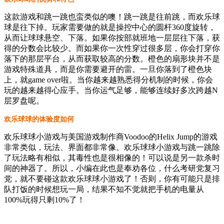
这款游戏和跳一跳也蛮类似的噢！跳一跳是往前跳，而欢乐球
球是往下掉。玩家需要做的就是操控中心的圆杆360度旋转，
从而让球球悬空、下落。如果你按部就班地一层层往下落，获
得的分数会比较少。而如果你一次性穿过很多层，你会打穿你
落下的那层平台，从而获取较高的分数。橙色的扇形块并不是
游戏特殊道具，而是你需要避开的雷。一旦你落到了橙色块
上，就game over啦。当你越来越熟悉得分机制的时候，你会
玩的越来越得心应手。当你运气足够，能够连续好多次跨越N
层罗盘呢。
欢乐球球的体验度如何
欢乐球球小游戏与美国游戏制作商Voodoo的Helix Jump的游戏
非常类似，玩法、界面都非常像。欢乐球球小游戏与跳一跳除
了玩法略有相似，其毒性也是很相像的！可以说是另一款杀时
间的神器了。所以，小编在此也是奉劝各位，什么考研党复习
党，就不要碰这款欢乐球球小游戏了！否则，你有可能只是排
队打饭的时候想玩一局，结果不知不觉就把手机的电量从
100%玩得只剩10%了！