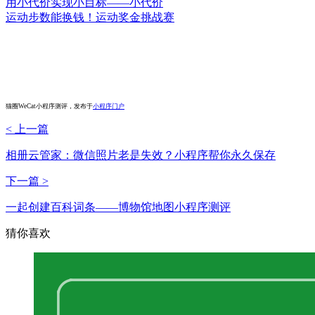
用小代价实现小目标——小代价
运动步数能换钱！运动奖金挑战赛
猫圈WeCat小程序测评，发布于
小程序门户
< 上一篇
相册云管家：微信照片老是失效？小程序帮你永久保存
下一篇 >
一起创建百科词条——博物馆地图小程序测评
猜你喜欢