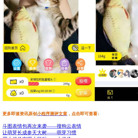
更多即速资讯原创
小程序测评文章
，点击即可查看↓
斗图表情包再次来袭——搜狗云表情
让萌芽长成参天大树——萌芽习惯