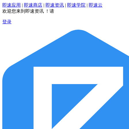
即速应用
|
即速商店
|
即速资讯
|
即速学院
|
即速云
欢迎您来到即速资讯 ！请
登录